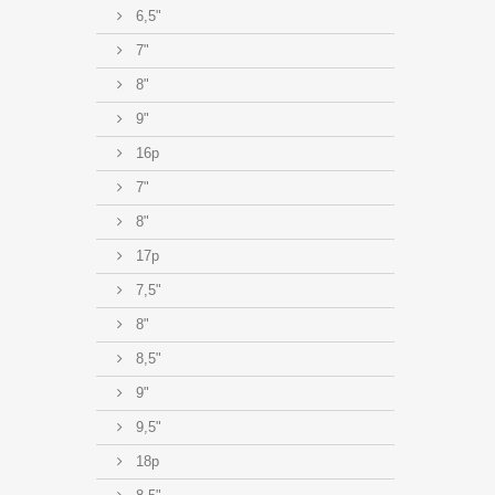
6,5"
7"
8"
9"
16p
7"
8"
17p
7,5"
8"
8,5"
9"
9,5"
18p