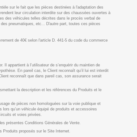
èle sur le fait que les pièces destinées à l'adaptation des
 rendent leur circulation interdite sur des chaussées ouvertes à
ues des véhicules telles décrites dans le procès verbal de
 des pneumatiques, etc... D'autre part, toutes ces pièces
ouvrement de 40€ selon l'article D. 441-5 du code du commerce
 appartient à l’utilisateur de s’enquérir du maintien de
hèse. En pareil cas, le Client reconnaît qu’il lui est interdit
Client reconnaît que dans pareil cas, son assurance serait
smettant la description et les références du Produits et le
’usage de pièces non homologuées sur la voie publique et
lors qu’un véhicule équipé de produits et accessoires
rcuits et voies privées.
e des présentes Conditions Générales de Vente.
es Produits proposés sur le Site Internet.