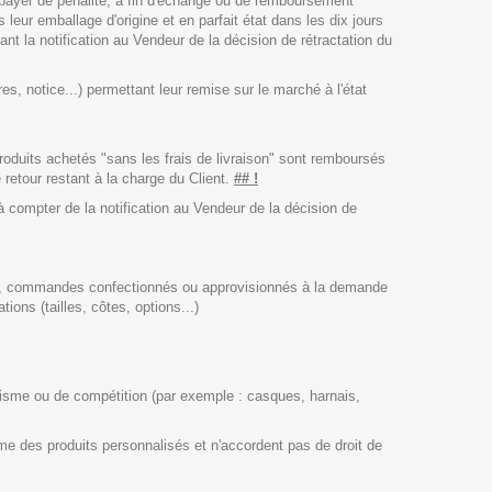
 à payer de pénalité, à fin d'échange ou de remboursement
leur emballage d'origine et en parfait état dans les dix jours
ant la notification au Vendeur de la décision de rétractation du
es, notice...) permettant leur remise sur le marché à l'état
Produits achetés "sans les frais de livraison" sont remboursés
e retour restant à la charge du Client.
## !
à compter de la notification au Vendeur de la décision de
, commandes confectionnés ou approvisionnés à la demande
ions (tailles, côtes, options...)
urisme ou de compétition (par exemple : casques, harnais,
me des produits personnalisés et n'accordent pas de droit de