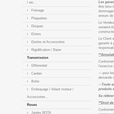
Les garan
/ etc...
être tenu 
Freinage
dommages c
erreurs de 
Plaquettes
Le Vendeur
Disques
seraient-i
constructe
Etriers
Le Client e
Durites et Accessoires
garantir à
responsabil
Rigidification / Barre
**Annulat
Transmission
Conforméme
Differentiel
l’exercice
--- pour 
Cardan
demande d
Boîte
---
Toute a
produits e
Embrayage / Volant moteur /
Se référe
Accessoires...
**Droit de
Roues
Conforméme
Jantes ROTA