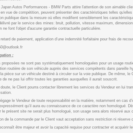
 Japan Autos Performances - BMW Parts attire l'attention de son aimable client
 en vue de compétition, peuvent présenter des caractéristiques telles qu'elles
tion publique dans la mesure où elles modifient sensiblement les caractéristiq
délivré par le service des mines: bruit, pollution, vitesse maximum, dimension
 ne font l'objet d'aucune garantie contractuelle particulière.
retard de paiement, application d’une indemnité forfaitaire pour frais de rec
0@outlook.fr
ation :
 proposées ne sont pas systématiquement homologuées pour un usage routier. Il
tion routière de son véhicule auprès des services compétents dans pareille hypot
la pièce sur un véhicule destiné à circuler sur la voie publique. De même, le 
 de ne pas lui offrir toutes les garanties auxquelles il aurait souscrit.
doute, le Client pourra contacter librement les services du Vendeur en lui tran
isation.
dégage le Vendeur de toute responsabilité en la matière, notamment en cas d
expressément qu’il aura eu connaissance de ce caractère non homologué. Dès 
 le présent site ne serait plus homologué, son usage sera alors réservé aux ci
ion de la commande par le Client vaut acceptation sans restriction ni réserv
reconnaît être majeur et avoir la capacité requise pour contracter et acquérir l