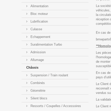
La société
Alimentation
véhicules,
Bloc moteur
la circula
réception 
Lubrification
compétition
Culasse
En cas de 
Echappement
bmwparts6
Suralimentation Turbo
**Homolog
Admission
Les pièces
l'homologa
Allumage
de monter 
susceptible
Châssis
En cas de 
Suspension / Train roulant
pays d’util
Combinés
Le Client 
reconnaît 
Géométrie
vendus sur
Silent blocs
La validat
Ressorts / Coupelles / Accessoires
Le Client 