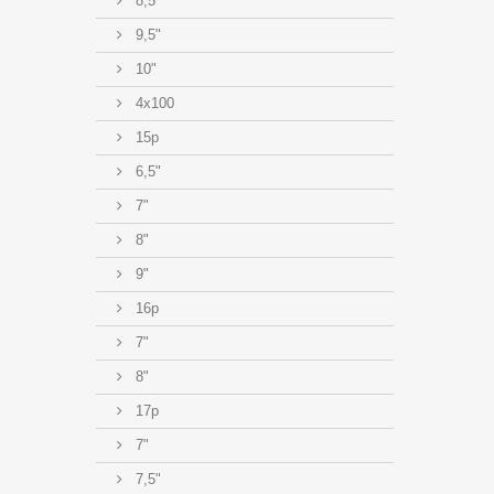
8,5"
9,5"
10"
4x100
15p
6,5"
7"
8"
9"
16p
7"
8"
17p
7"
7,5"