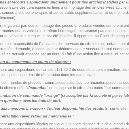
ties et recours s'appliquent uniquement pour des articles installés par 
responsable des conséquences liées à un montage des articles livrés au clien
ausés à des périphériques et autres coûts supplémentaires, et ce même dans
livraison).
 ne garantit pas que le montage des pièces et produits vendus sur le présen
ls montés sur un véhicule lui-même homologué, ne seraient pas susceptibles de 
ur du véhicule sur lequel ils ont été montés. Il appartient au Client de s’enqu
st seul responsable de l'utilisation des services du site internet, notamment des
 première demande, à indemniser et dédommager le Vendeur de tout dommage, p
ité se trouvait engagée par un tiers, du fait d'une action liée à cette utilisation
ion de commande en cours de réappro :
nt aux dispositions de l’article L121-20-2 du code de la consommation, le
 d’un quelconque droit de rétractation dans les cas suivants :
les commandes de produits : commandes spéciales, commandes personnalisée
u client (notés
"disponible"
en orange sur le site et/ou notés "sur commande" 
nnulation de commande "orange" (si acceptée par la société et par le fab
n questions avec les frais de port.
r aux mentions
Livraison / Couleur disponibilité des produits
, sur le site.
 rétractation avec retour de marchandise :
nt aux dispositions légales en vigueur, le client dispose d'un délai étendu de