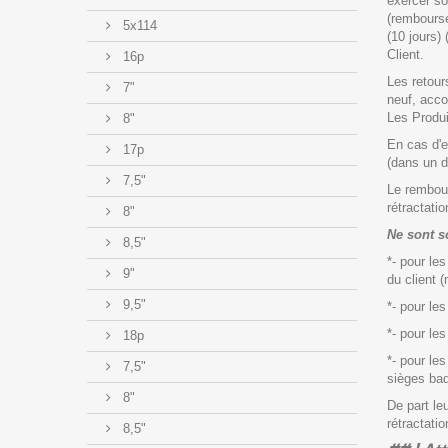
exercer so
(rembourse
5x114
(10 jours)
Client.
16p
Les retour
7"
neuf, acco
Les Produi
8"
En cas d'e
17p
(dans un d
7,5"
Le rembour
rétractati
8"
Ne sont s
8,5"
*- pour l
9"
du client 
9,5"
*- pour le
*- pour les
18p
*- pour le
7,5"
sièges baq
8"
De part le
rétractati
8,5"