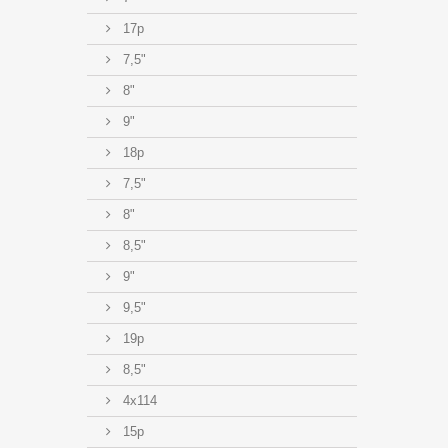
17p
7,5"
8"
9"
18p
7,5"
8"
8,5"
9"
9,5"
19p
8,5"
4x114
15p