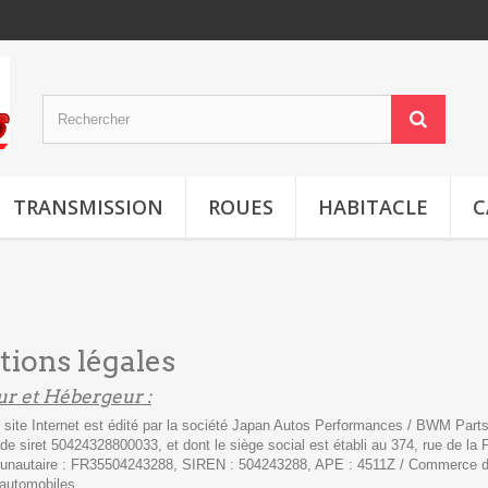
TRANSMISSION
ROUES
HABITACLE
C
ions légales
ur et Hébergeur :
 site Internet est édité par la société Japan Autos Performances / BWM Part
de siret
50424328800033
, et dont le siège social est établi au 374, rue de 
unautaire : FR35504243288, SIREN : 504243288, APE : 4511Z /
Commerce de
 automobiles
.