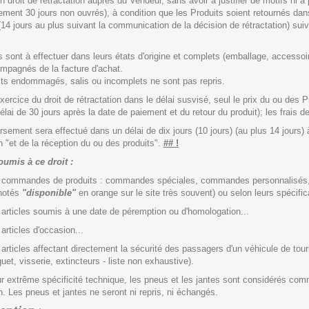
n droit de rétractation auprès du Vendeur, sans avoir à justifier de motifs ni
ment 30 jours non ouvrés), à condition que les Produits soient retournés dans 
 (14 jours au plus suivant la communication de la décision de rétractation) suiv
s sont à effectuer dans leurs états d'origine et complets (emballage, accessoir
mpagnés de la facture d'achat.
ts endommagés, salis ou incomplets ne sont pas repris.
xercice du droit de rétractation dans le délai susvisé, seul le prix du ou des 
élai de 30 jours après la date de paiement et du retour du produit); les frais d
sement sera effectué dans un délai de dix jours (10 jours) (au plus 14 jours) 
on "et de la réception du ou des produits".
## !
oumis à ce droit :
es commandes de produits : commandes spéciales, commandes personnalisés
(notés
"disponible"
en orange sur le site très souvent) ou selon leurs spécificat
s articles soumis à une date de péremption ou d'homologation...
 articles d'occasion...
s articles affectant directement la sécurité des passagers d'un véhicule de to
uet, visserie, extincteurs - liste non exhaustive).
ur extrême spécificité technique, les pneus et les jantes sont considérés com
on. Les pneus et jantes ne seront ni repris, ni échangés.