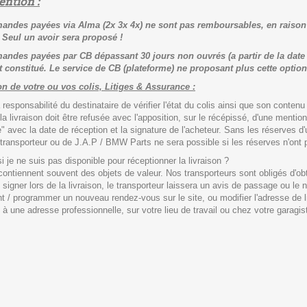
ention :
ndes payées via Alma (2x 3x 4x) ne sont pas remboursables, en raison 
 Seul un avoir sera proposé !
ndes payées par CB dépassant 30 jours non ouvrés (a partir de la date
 constitué. Le service de CB (plateforme) ne proposant plus cette option 
on de votre ou vos colis, Litiges & Assurance :
a responsabilité du destinataire de vérifier l'état du colis ainsi que son conten
la livraison doit être refusée avec l'apposition, sur le récépissé, d'une ment
" avec la date de réception et la signature de l'acheteur. Sans les réserves 
transporteur ou de J.A.P / BMW Parts ne sera possible si les réserves n'ont p
si je ne suis pas disponible pour réceptionner la livraison ?
contiennent souvent des objets de valeur. Nos transporteurs sont obligés d'obte
signer lors de la livraison, le transporteur laissera un avis de passage ou le no
t / programmer un nouveau rendez-vous sur le site, ou modifier l'adresse de liv
 à une adresse professionnelle, sur votre lieu de travail ou chez votre garagis