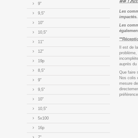
## ! Att
9"
Les comma
9,5"
impactés.
10"
Les comma
également
10,5"
**Récepti
11"
Il est de l
12"
problème, 
incomplète
19p
auprès du 
8,5"
Que faire 
Nos colis 
9"
mesure de 
directemen
9,5"
préférence
10"
10,5"
5x100
16p
7"