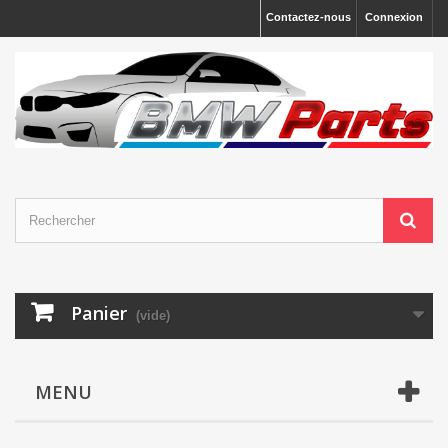
Contactez-nous
Connexion
Panier
(vide)
MENU