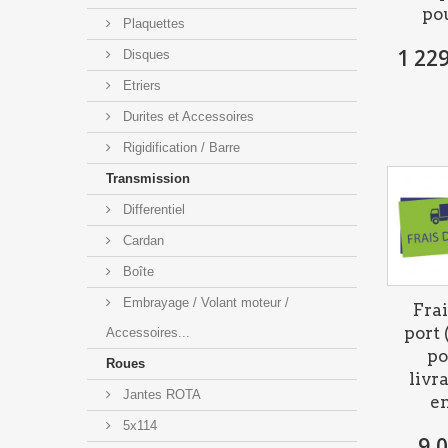
pou
Plaquettes
1 229
Disques
Etriers
Durites et Accessoires
Rigidification / Barre
Transmission
Differentiel
Cardan
Boîte
Embrayage / Volant moteur /
Frai
port 
Accessoires...
po
Roues
livr
Jantes ROTA
en
5x114
9,0