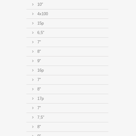
10"
4x100
15p
6,5"
7"
8"
9"
16p
7"
8"
17p
7"
7,5"
8"