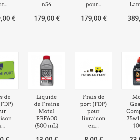
r...
n54
pour...
La
,00 €
179,00 €
179,00 €
389
s de
Liquide
Frais de
Mo
(FDP)
de Freins
port (FDP)
Gea
ur
Motul
pour
Comp
aison
RBF600
livraison
75w1
...
(500 mL)
en...
1
0 €
13,00 €
8,00 €
23,