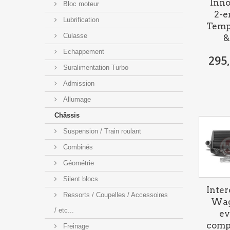
Inno
Bloc moteur
2-en
Lubrification
Temp
Culasse
&.
Echappement
295,
Suralimentation Turbo
Admission
Allumage
Châssis
Suspension / Train roulant
Combinés
Géométrie
Silent blocs
Inter
Ressorts / Coupelles / Accessoires
Wag
/ etc...
ev
comp
Freinage