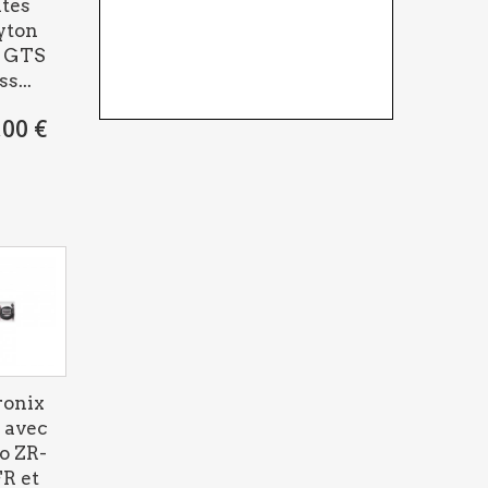
ntes
yton
e GTS
ss...
,00 €
ronix
 avec
o ZR-
FR et