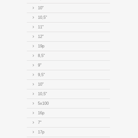
10"
10,5"
11"
12"
19p
8,5"
9"
9,5"
10"
10,5"
5x100
16p
7"
17p