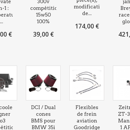
vate
300v
ja
modification
-1 :
compétition
Bre
de...
erature
15w50
rac
..
100%
glo
174,00 €
00 €
39,00 €
421
cooler
DCI / Dual
Flexibles
Zeit
ner
cones
de frein
ZT-3
o3
BMS pour
aviation
Man
étition
BMW 35i
Goodridge
1 A