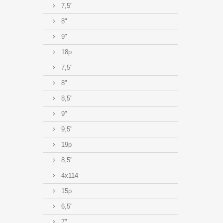
7,5"
8"
9"
18p
7,5"
8"
8,5"
9"
9,5"
19p
8,5"
4x114
15p
6,5"
7"