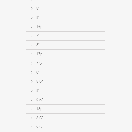
8"
9"
16p
7"
8"
17p
7,5"
8"
8,5"
9"
9,5"
18p
8,5"
9,5"