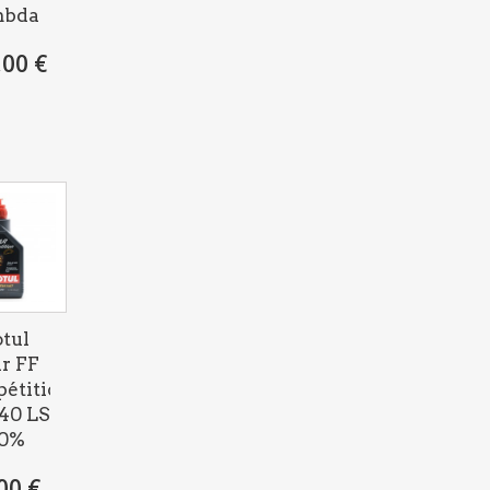
mbda
,00 €
tul
r FF
étition
40 LS
00%
00 €