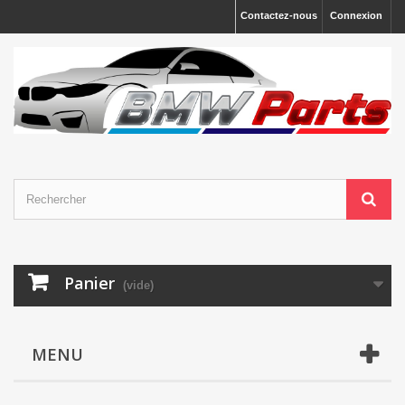
Contactez-nous
Connexion
Panier
(vide)
MENU