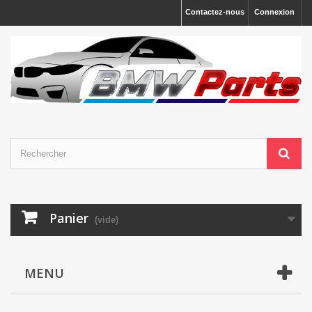
Contactez-nous
Connexion
Panier
(vide)
MENU