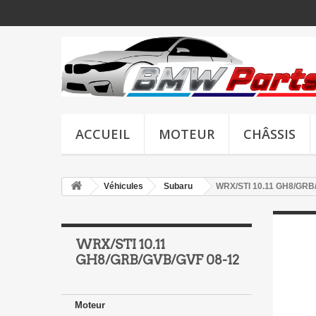
ACCUEIL
MOTEUR
CHÂSSIS
Véhicules
Subaru
WRX/STI 10.11 GH8/GRB
WRX/STI 10.11
GH8/GRB/GVB/GVF 08-12
Moteur