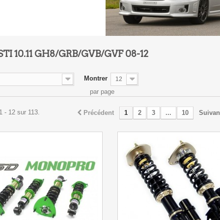
TI 10.11 GH8/GRB/GVB/GVF 08-12
Montrer
12
par page
1 - 12 sur 113.
Précédent
1
2
3
...
10
Suivan