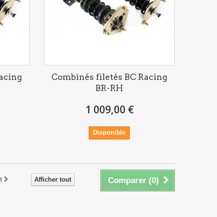
acing
Combinés filetés BC Racing
BR-RH
1 009,00 €
Disponible
t
Afficher tout
Comparer (
0
)