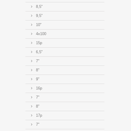
8,5"
9,5"
10"
4x100
15p
6,5"
7"
8"
9"
16p
7"
8"
17p
7"