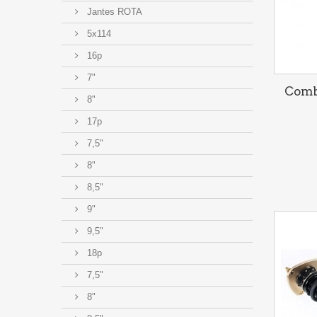
Jantes ROTA
5x114
16p
7"
Comb
8"
17p
7,5"
8"
8,5"
9"
9,5"
18p
7,5"
8"