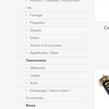
Ressorts / Coupelles / Accessoires
/ etc...
Freinage
Plaquettes
Co
Disques
Etriers
Durites et Accessoires
Rigidification / Barre
Transmission
Differentiel
Cardan
Boîte
Embrayage / Volant moteur /
Accessoires...
Roues