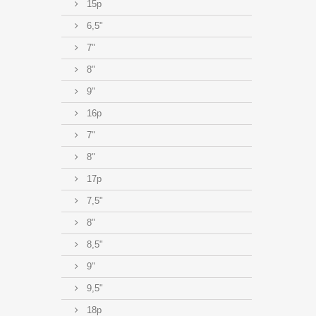
15p
6,5"
7"
8"
9"
16p
7"
8"
17p
7,5"
8"
8,5"
9"
9,5"
18p