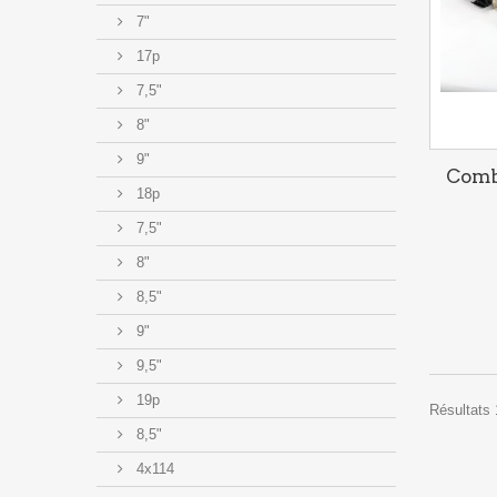
7"
17p
7,5"
8"
9"
Comb
18p
7,5"
8"
8,5"
9"
9,5"
19p
Résultats 
8,5"
4x114