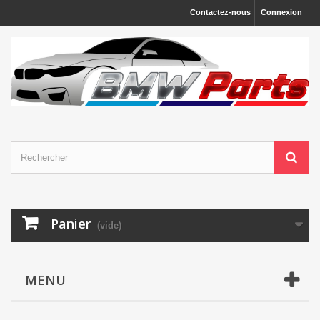
Contactez-nous
Connexion
Panier
(vide)
MENU