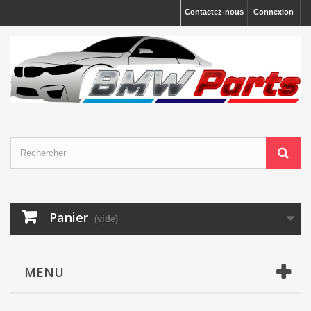
Contactez-nous
Connexion
Panier
(vide)
MENU