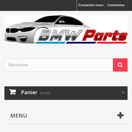
Contactez-nous
Connexion
Panier
(vide)
MENU