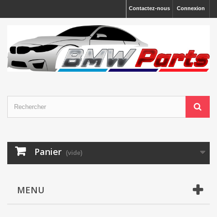
Contactez-nous
Connexion
Panier
(vide)
MENU