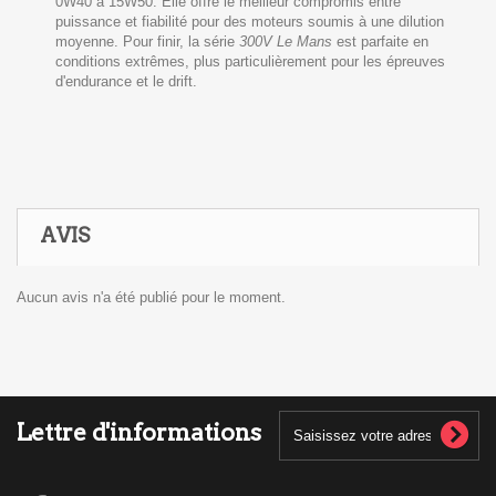
0W40 à 15W50. Elle offre le meilleur compromis entre
puissance et fiabilité pour des moteurs soumis à une dilution
moyenne. Pour finir, la série
300V Le Mans
est parfaite en
conditions extrêmes, plus particulièrement pour les épreuves
d'endurance et le drift.
AVIS
Aucun avis n'a été publié pour le moment.
Lettre d'informations