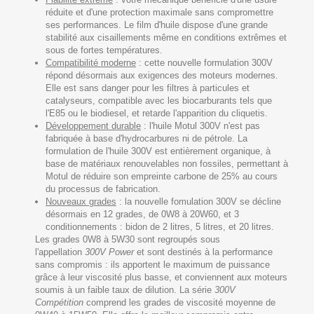
réduite et d'une protection maximale sans compromettre
ses performances. Le film d'huile dispose d'une grande
stabilité aux cisaillements même en conditions extrêmes et
sous de fortes températures.
Compatibilité moderne
: cette nouvelle formulation 300V
répond désormais aux exigences des moteurs modernes.
Elle est sans danger pour les filtres à particules et
catalyseurs, compatible avec les biocarburants tels que
l'E85 ou le biodiesel, et retarde l'apparition du cliquetis.
Développement durable
: l'huile Motul 300V n'est pas
fabriquée à base d'hydrocarbures ni de pétrole. La
formulation de l'huile 300V est entièrement organique, à
base de matériaux renouvelables non fossiles, permettant à
Motul de réduire son empreinte carbone de 25% au cours
du processus de fabrication.
Nouveaux grades
: la nouvelle fomulation 300V se décline
désormais en 12 grades, de 0W8 à 20W60, et 3
conditionnements : bidon de 2 litres, 5 litres, et 20 litres.
Les grades 0W8 à 5W30 sont regroupés sous
l'appellation
300V Power
et sont destinés à la performance
sans compromis : ils apportent le maximum de puissance
grâce à leur viscosité plus basse, et conviennent aux moteurs
soumis à un faible taux de dilution. La série
300V
Compétition
comprend les grades de viscosité moyenne de