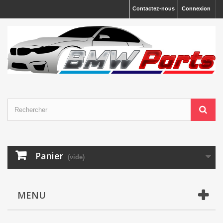
Contactez-nous
Connexion
Panier
(vide)
MENU