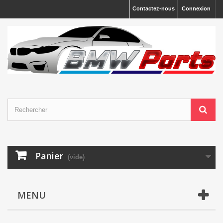
Contactez-nous
Connexion
Panier
(vide)
MENU